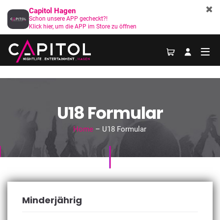
Capitol Hagen
Schon unsere APP gecheckt?!
Klick hier, um die APP im Store zu öffnen
U18 Formular
Home
– U18 Formular
Minderjährig