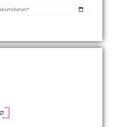
eburtsdatum*