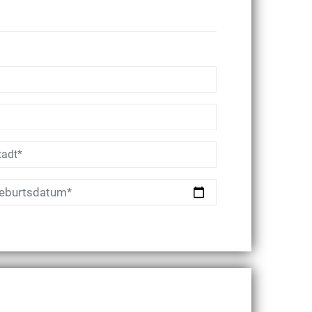
eburtsdatum*