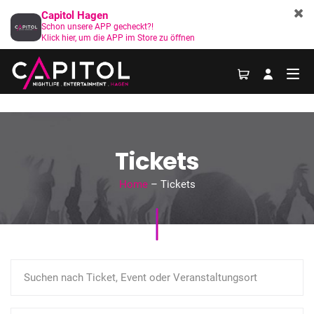
Capitol Hagen
Schon unsere APP gecheckt?!
Klick hier, um die APP im Store zu öffnen
Tickets
Home
– Tickets