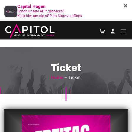
Capitol Hagen
Schon unsere APP gecheckt?!
Klick hier, um die APP im Store zu öffnen
Ticket
Home
– Ticket