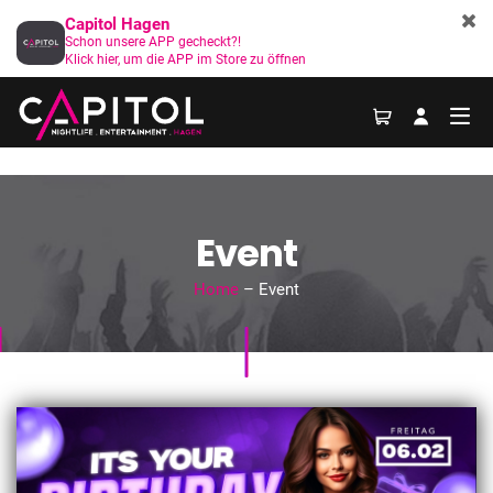
Capitol Hagen
Schon unsere APP gecheckt?!
Klick hier, um die APP im Store zu öffnen
Event
Home
– Event