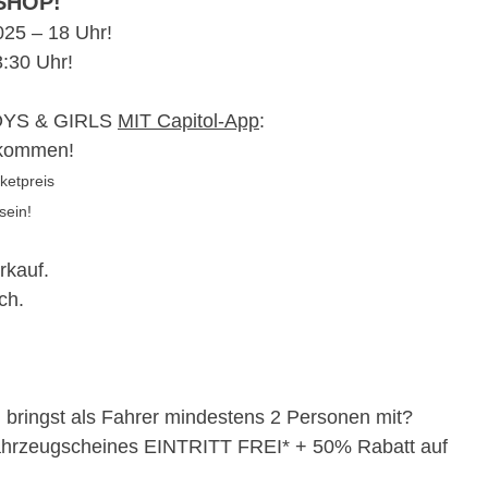
SHOP!
025 – 18 Uhr!
 23:30 Uhr!
 BOYS & GIRLS
MIT Capitol-App
:
kommen!
icketpreis
t sein!
erkauf.
lich.
 bringst als Fahrer mindestens 2 Personen mit?
Fahrzeugscheines EINTRITT FREI* + 50% Rabatt auf