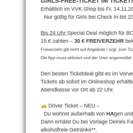
GIRLS-FREE-TICKET IM TICKET
Erhältlich im VVK-Shop bis Fr. 14.11.2
Nur gültig für Girls bei Check In bis
Bis 24 Uhr
Special Deal möglich für
15 € zahlen –
30 € FREIVERZEHR
be
Freiverzehr gilt nicht auf Angebote / zzgl. zum T
Die App muss aktiviert und der User angemelde
Den besten Ticketdeal gibt es im Vorv
Tickets ab sofort im Onlineshop erhält
Abendkasse vor Ort ab 22 Uhr.
Driver Ticket – NEU –
Du wohnst außerhalb von
HA
gen und
Dann erhälst Du bei Vorlage Deines 
alkoholfreie Getränke**.