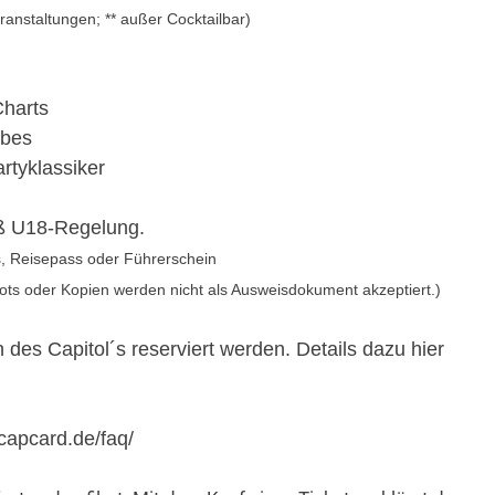
anstaltungen; ** außer Cocktailbar)
harts
ibes
tyklassiker
emäß U18-Regelung.
, Reisepass oder Führerschein
ts oder Kopien werden nicht als Ausweisdokument akzeptiert.)
 des Capitol´s reserviert werden. Details dazu hier
capcard.de/faq/