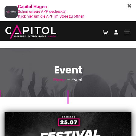
Capitol Hagen
Schon unsere APP gecheckt?!
Klick hier, um die APP im Store zu öffnen
Event
Home
– Event