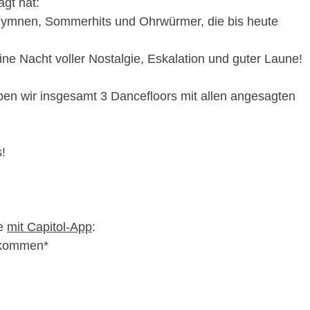
ägt hat:
hymnen, Sommerhits und Ohrwürmer, die bis heute
ine Nacht voller Nostalgie, Eskalation und guter Laune!
en wir insgesamt 3 Dancefloors mit allen angesagten
!
le
mit Capitol-App
:
ekommen*