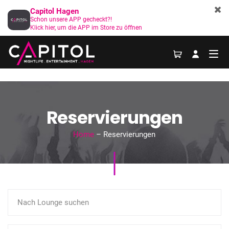
Capitol Hagen
Schon unsere APP gecheckt?!
Klick hier, um die APP im Store zu öffnen
Reservierungen
Home
– Reservierungen