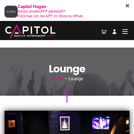
Capitol Hagen
Schon unsere APP gecheckt?!
Klick hier, um die APP im Store zu öffnen
Lounge
Home
– Lounge