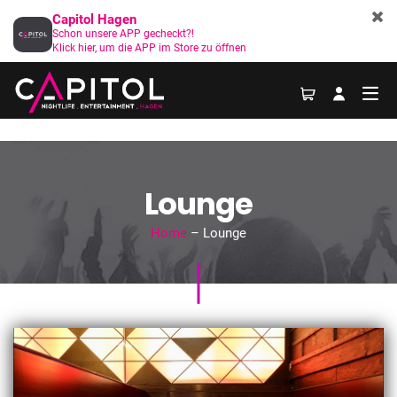
Capitol Hagen
Schon unsere APP gecheckt?!
Klick hier, um die APP im Store zu öffnen
Lounge
Home
– Lounge