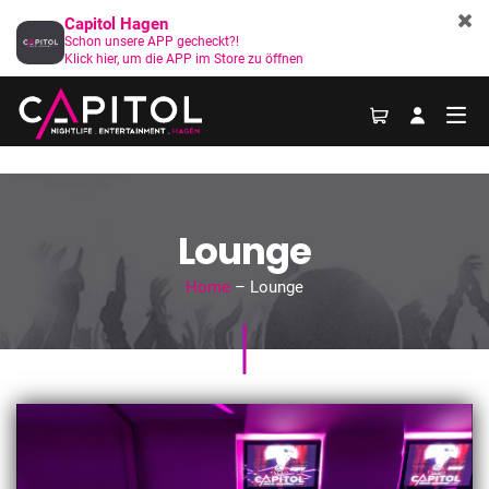
Capitol Hagen
Schon unsere APP gecheckt?!
Klick hier, um die APP im Store zu öffnen
Lounge
Home
– Lounge