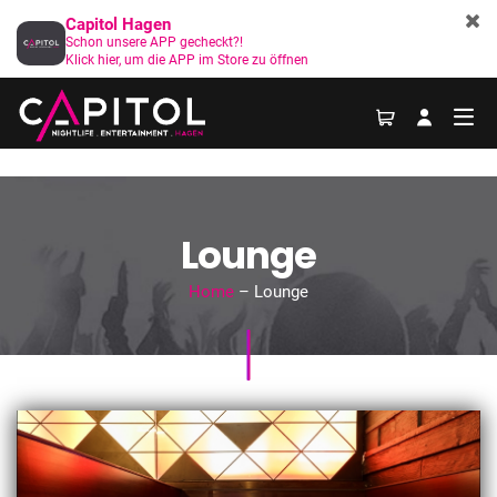
Capitol Hagen
Schon unsere APP gecheckt?!
Klick hier, um die APP im Store zu öffnen
Lounge
Home
– Lounge