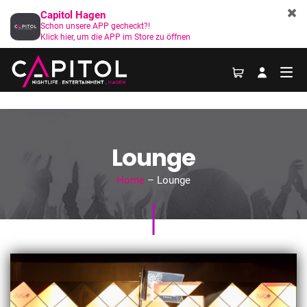
Capitol Hagen
Schon unsere APP gecheckt?!
Klick hier, um die APP im Store zu öffnen
Lounge
Home
– Lounge