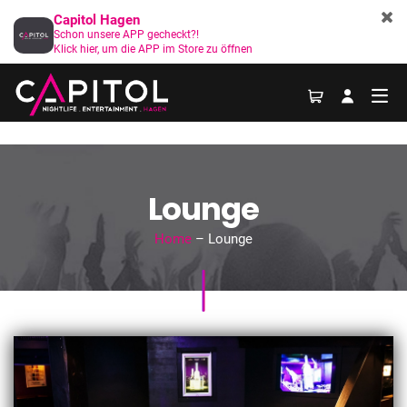
Capitol Hagen
Schon unsere APP gecheckt?!
Klick hier, um die APP im Store zu öffnen
Lounge
Home
– Lounge