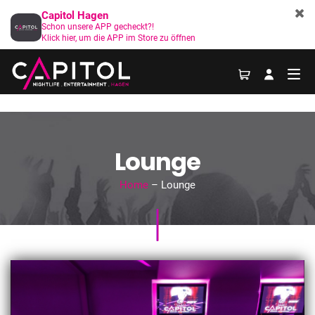
Capitol Hagen
Schon unsere APP gecheckt?!
Klick hier, um die APP im Store zu öffnen
Lounge
Home
– Lounge